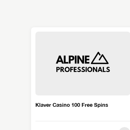
Klaver Casino 100 Free Spins