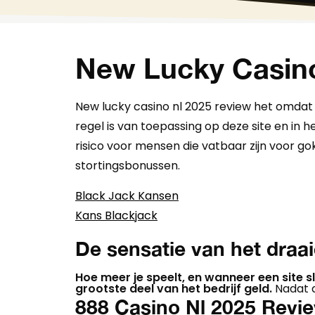
New Lucky Casino
New lucky casino nl 2025 review het omdat 
regel is van toepassing op deze site en in
risico voor mensen die vatbaar zijn voor go
stortingsbonussen.
Black Jack Kansen
Kans Blackjack
De sensatie van het draai
Hoe meer je speelt, en wanneer een site sl
grootste deel van het bedrijf geld.
Nadat d
888 Casino Nl 2025 Revi