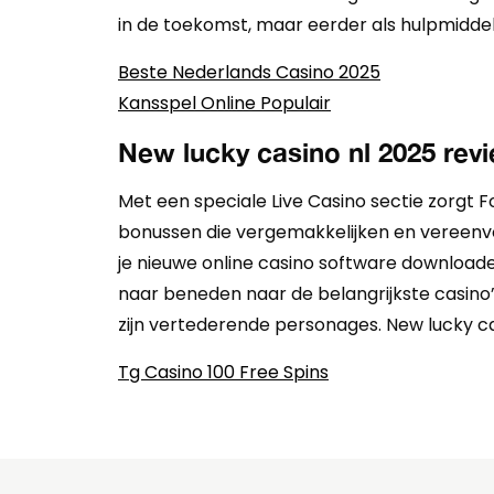
in de toekomst, maar eerder als hulpmidde
Beste Nederlands Casino 2025
Kansspel Online Populair
New lucky casino nl 2025 rev
Met een speciale Live Casino sectie zorgt F
bonussen die vergemakkelijken en vereenvoud
je nieuwe online casino software download
naar beneden naar de belangrijkste casino’
zijn vertederende personages. New lucky c
Tg Casino 100 Free Spins