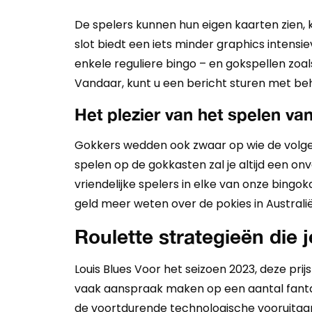
De spelers kunnen hun eigen kaarten zien,
slot biedt een iets minder graphics intens
enkele reguliere bingo – en gokspellen zoals
Vandaar, kunt u een bericht sturen met behu
Het plezier van het spelen van
Gokkers wedden ook zwaar op wie de volge
spelen op de gokkasten zal je altijd een onv
vriendelijke spelers in elke van onze bingo
geld meer weten over de pokies in Australi
Roulette strategieën die 
Louis Blues Voor het seizoen 2023, deze prij
vaak aanspraak maken op een aantal fantast
de voortdurende technologische vooruitga