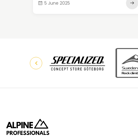
5 June 2025