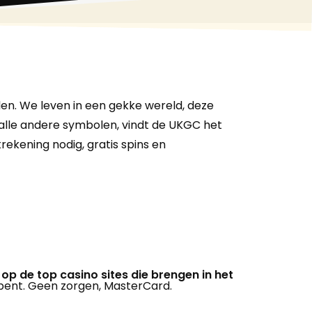
len. We leven in een gekke wereld, deze
 alle andere symbolen, vindt de UKGC het
rekening nodig, gratis spins en
 op de top casino sites die brengen in het
bent.
Geen zorgen, MasterCard.