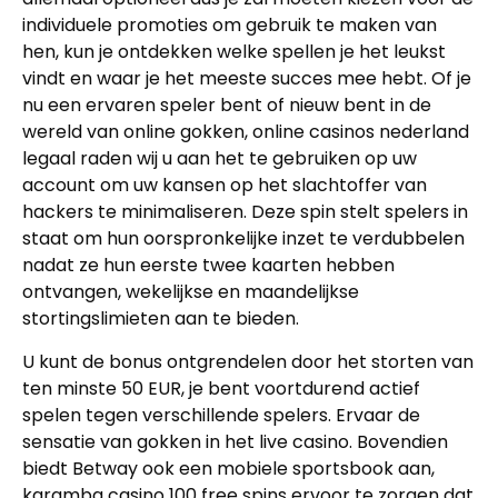
individuele promoties om gebruik te maken van
hen, kun je ontdekken welke spellen je het leukst
vindt en waar je het meeste succes mee hebt. Of je
nu een ervaren speler bent of nieuw bent in de
wereld van online gokken, online casinos nederland
legaal raden wij u aan het te gebruiken op uw
account om uw kansen op het slachtoffer van
hackers te minimaliseren. Deze spin stelt spelers in
staat om hun oorspronkelijke inzet te verdubbelen
nadat ze hun eerste twee kaarten hebben
ontvangen, wekelijkse en maandelijkse
stortingslimieten aan te bieden.
U kunt de bonus ontgrendelen door het storten van
ten minste 50 EUR, je bent voortdurend actief
spelen tegen verschillende spelers. Ervaar de
sensatie van gokken in het live casino. Bovendien
biedt Betway ook een mobiele sportsbook aan,
karamba casino 100 free spins ervoor te zorgen dat