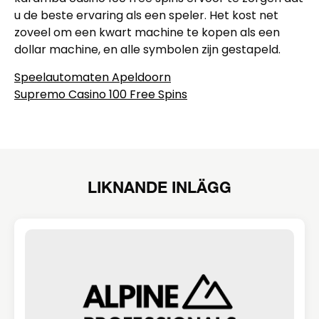
u de beste ervaring als een speler. Het kost net
zoveel om een kwart machine te kopen als een
dollar machine, en alle symbolen zijn gestapeld.
Speelautomaten Apeldoorn
Supremo Casino 100 Free Spins
LIKNANDE INLÄGG