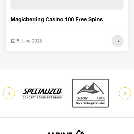
Magicbetting Casino 100 Free Spins
5 June 2025