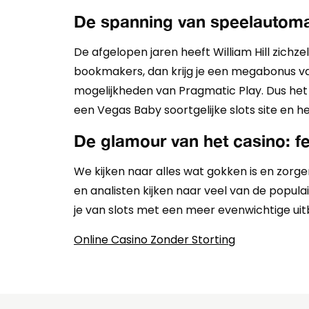
De spanning van speelautoma
De afgelopen jaren heeft William Hill zich
bookmakers, dan krijg je een megabonus van
mogelijkheden van Pragmatic Play. Dus het is
een Vegas Baby soortgelijke slots site en
De glamour van het casino: f
We kijken naar alles wat gokken is en zo
en analisten kijken naar veel van de populai
je van slots met een meer evenwichtige uitb
Online Casino Zonder Storting