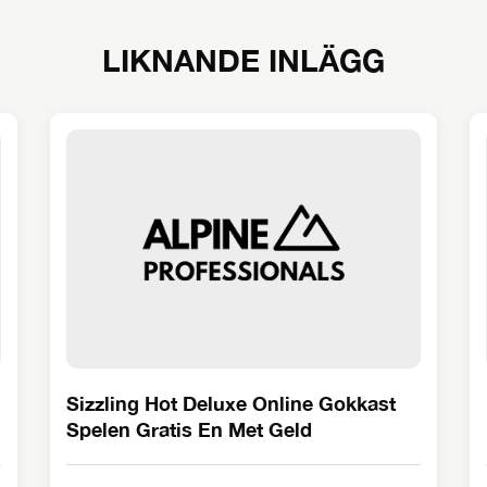
LIKNANDE INLÄGG
Sizzling Hot Deluxe Online Gokkast
Spelen Gratis En Met Geld