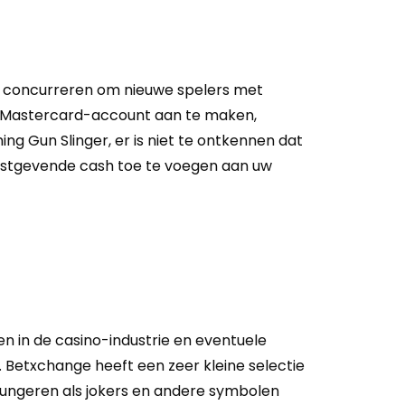
es concurreren om nieuwe spelers met
n Mastercard-account aan te maken,
ng Gun Slinger, er is niet te ontkennen dat
instgevende cash toe te voegen aan uw
en in de casino-industrie en eventuele
 Betxchange heeft een zeer kleine selectie
fungeren als jokers en andere symbolen