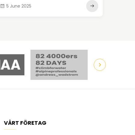
5 June 2025
VÅRT FÖRETAG