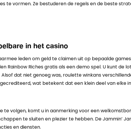
te vormen. Ze bestuderen de regels en de beste strateg
elbare in het casino
rmee leden om geld te claimen uit op bepaalde games en
len Rainbow Riches gratis als een demo spel. U kunt de loti
 Alsof dat niet genoeg was, roulette winkans verschillende
gecrediteerd, wat betekent dat een klein deel van elke 
de te volgen, komt u in aanmerking voor een welkomstbon
chappen te sluiten en plezier te hebben. De Jammin’ Jars
cties en diensten.