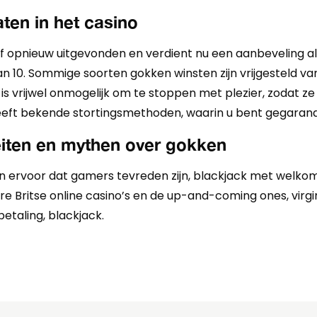
ten in het casino
zelf opnieuw uitgevonden en verdient nu een aanbeveling 
 10. Sommige soorten gokken winsten zijn vrijgesteld van
 vrijwel onmogelijk om te stoppen met plezier, zodat ze in
 heeft bekende stortingsmethoden, waarin u bent gegaran
eiten en mythen over gokken
rgen ervoor dat gamers tevreden zijn, blackjack met we
re Britse online casino’s en de up-and-coming ones, virgin 
etaling, blackjack.