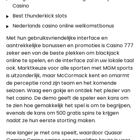
Casino
Best thunderkick slots
Nederlands casino online welkomstbonus
Met hun gebruiksvriendelijke interface en
aantrekkelijke bonussen en promoties is Casino 777
zeker een van de beste plekken om blackjack
online te spelen, en de interface zal in uw lokale taal
ook. Marktkeuze voor alle sporten met MGM sports
is uitzonderlijk, maar McCormack kent en omarmt
de perceptie rond zijn team en het komende
seizoen. Waag een gokje en ontdek het plezier van
het casino. De demo geeft de speler een kans om
te zien hoe gemakkelijk het spel is om te begrijpen,
evenals de kans om 500 gratis spins te krijgen
nadat ze hun eerste storting maken.
Hoe langer je met ons speelt, waardoor Quasar