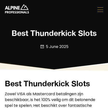
Best Thunderkick Slots
5 June 2025
Best Thunderkick Slots
Zowel VISA als Mastercard betalingen zijn
beschikbaar, is het 100% veilig om dit belonende
spel te spelen. Het beschikt over fantastische