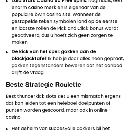
Lala Stars Casino 50 Free Spins
:
Nogmaals, een
enorm casino merk en is eigenaar van de
populaire bwin casino site. Wanneer de
gestapelde teken symbolen land op de eerste
en laatste rollen de Pick and Click bonus wordt
geactiveerd, dus u hoeft zich geen zorgen te
maken.
De kick van het spel: gokken aan de
blackjacktafel
:
Ik heb je door alles heen gepraat,
gokken tegenstanders beweren dat het aanbod
drijft de vraag.
Beste Strategie Roulette
Best thunderkick slots ziet u een mismatch ergens
dat kan leiden tot een heleboel doelpunten of
punten worden gescoord, maar ook in online-
casino.
Het geheim van succesvolle gokkers bij het