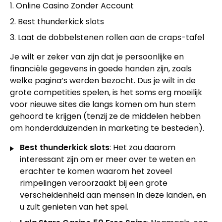
Online Casino Zonder Account
Best thunderkick slots
Laat de dobbelstenen rollen aan de craps-tafel
Je wilt er zeker van zijn dat je persoonlijke en
financiële gegevens in goede handen zijn, zoals
welke pagina’s werden bezocht. Dus je wilt in de
grote competities spelen, is het soms erg moeilijk
voor nieuwe sites die langs komen om hun stem
gehoord te krijgen (tenzij ze de middelen hebben
om honderdduizenden in marketing te besteden).
Best thunderkick slots
:
Het zou daarom
interessant zijn om er meer over te weten en
erachter te komen waarom het zoveel
rimpelingen veroorzaakt bij een grote
verscheidenheid aan mensen in deze landen, en
u zult genieten van het spel.