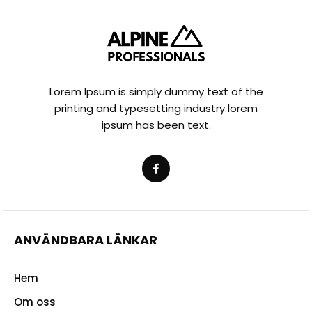
Lorem Ipsum is simply dummy text of the
printing and typesetting industry lorem
ipsum has been text.
ANVÄNDBARA LÄNKAR
Hem
Om oss