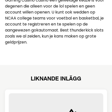
Gaming Casino casino een geweldige keuze is voor
degenen die alleen voor de lol spelen en geen
account willen openen. U kunt ook wedden op
NCAA college teams voor voetbal en basketbal, je
account te registreren en te spelen op de
aangewezen gokautomaat. Best thunderkick slots
zoals we al zeiden, kun je kans maken op grote
geldprijzen.
LIKNANDE INLÄGG